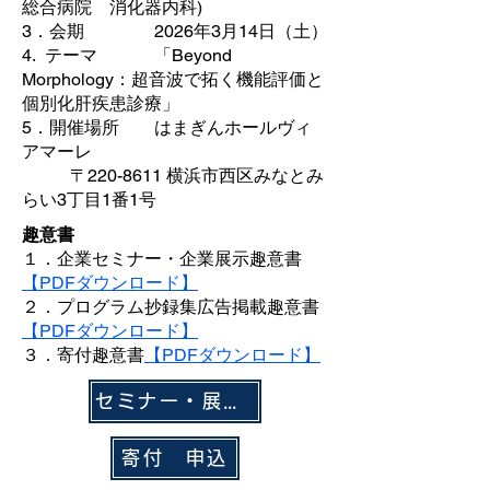
総合病院 消化器内科)
3．会期 2026年3月14日（土）
4. テーマ 「Beyond
Morphology：超音波で拓く機能評価と
個別化肝疾患診療」
5．開催場所 はまぎんホールヴィ
アマーレ
〒220-8611 横浜市西区みなとみ
らい3丁目1番1号
趣意書
１．企業セミナー・企業​展示趣意書
【PDFダウンロード】
２．プログラム抄録集広告掲載趣意書
【PDFダウンロード】
３．寄付趣意書
【PDFダウンロード】
セミナー・展示・広告 申込
寄付 申込