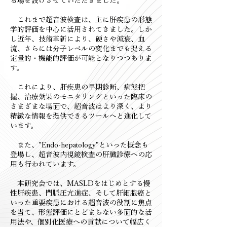
る場を設けさせていただきました。
これまで超音波検査は、主に肝疾患の形態
学的評価を中心に活用されてきました。しか
し近年、技術革新により、硬さや減衰、血
流、さらには分子レベルの変化までも捉える
定量的・機能的評価が可能となりつつありま
す。
これにより、肝疾患の早期診断、病態把
握、治療効果のモニタリングといった臨床の
さまざまな場面で、超音波はより深く、より
精緻な情報を提供できるツールへと進化して
います。
また、"Endo-hepatology"といった概念も
登場し、超音波内視鏡検査の肝臓診療への応
用も行われています。
本研究会では、MASLDをはじめとする慢
性肝疾患、門脈圧亢進症、そして肝細胞癌と
いった重要疾患における超音波の役割に焦点
を当て、形態評価にとどまらない多面的な活
用法や、個別化医療への貢献について幅広く