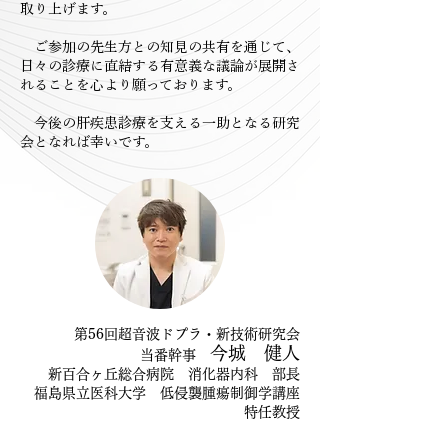
取り上げます。
ご参加の先生方との知見の共有を通じて、
日々の診療に直結する有意義な議論が展開さ
れることを心より願っております。
今後の肝疾患診療を支える一助となる研究
会となれば幸いです。
第56回超音波ドプラ・新技術研究会
今城 健人
当番幹事
新百合ヶ丘総合病院 消化器内科 部長
福島県立医科大学 低侵襲腫瘍制御学講座
特任教授