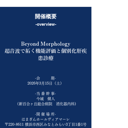
開催概要
-overview-
Beyond Morphology
超音波で拓く機能評価と個別化肝疾
患診療
-会 期-
2026年3月15日（土）
-当 番 幹 事-
今城 健人
（新百合ヶ丘総合病院 消化器内科)
-開 催 場 所-
はまぎんホールヴィアマーレ
〒220-8611 横浜市西区みなとみらい3丁目1番1号