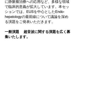
に静脈瘤治療への応用など、多様な領域
で臨床的意義が拡大しています。本セッ
ションでは、EUSを中心としたEndo-
hepatologyの最前線について議論を深め
る演題をご発表いただきます。
一般演題 超音波に関する演題を広く募
集いたします。
応募方法：
・下記のボタンより演題登録にお進
みください。
・共同演者は最大20名、所属施設は
最大20施設までご登録ください。
・抄録本文は日本語全角400文字程
度で作成してください。
・図表の使用はできません。​
演題登録はこちら→