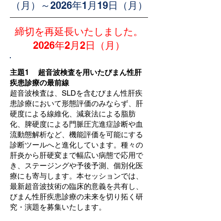
（月）～2026年1月19日（月）
締切を再延長いたしました。
2026年2月2日（月）
主題1 超音波検査を用いたびまん性肝
疾患診療の最前線
超音波検査は、SLDを含むびまん性肝疾
患診療において形態評価のみならず、肝
硬度による線維化、減衰法による脂肪
化、脾硬度による門脈圧亢進症診断や血
流動態解析など、機能評価を可能にする
診断ツールへと進化しています。種々の
肝炎から肝硬変まで幅広い病態で応用で
き、ステージングや予後予測、個別化医
療にも寄与します。本セッションでは、
最新超音波技術の臨床的意義を共有し、
びまん性肝疾患診療の未来を切り拓く研
究・演題を募集いたします。