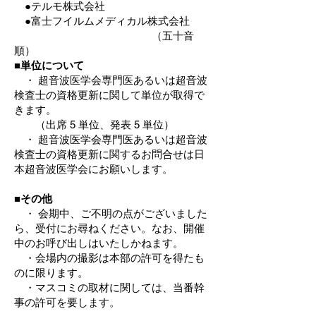
●テルモ株式会社
●富士フイルムメディカル株式会社
（五十音
順）
■単位について
・ 超音波医学会専門医あるいは超音波
検査士の資格更新に関して単位が取得で
きます。
（出席 5 単位、発表 5 単位）
・ 超音波医学会専門医あるいは超音波
検査士の資格更新に関するお問合せは日
本超音波医学会にお願いします。
■その他
・ 会期中、ご不明の点がございました
ら、受付にお尋ねください。なお、開催
中のお呼び出しはいたしかねます。
・会場内の撮影は本部の許可を得たも
のに限ります。
・マスコミの取材に関しては、当番幹
事の許可を要します。