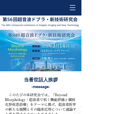
​第56回超音波ドプラ・新技術研究会
The 56th Ultrasound conference of Doppler Imaging and New Technology
当番世話人挨拶
-message-
このたびの本研究会では、「Beyond
Morphology：超音波で拓く機能評価と個別
化肝疾患診療」をテーマに掲げ、超音波医学
の新たな展開とその臨床応用について議論す