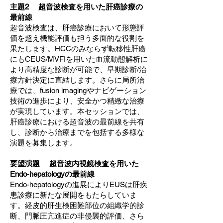
主題2 超音波検査を用いた肝癌診療の
最前線
超音波検査は、肝癌診療において形態評
価を超え機能評価も担う多面的な役割を
果たします。HCCのみならず転移性肝癌
にもCEUS/MVFIを用いた血流動態解析に
より高精度な診断が可能で、早期診断/治
療方針決定に直結します。さらに局所治
療では、fusion imagingやナビゲーション
技術の進歩により、安全かつ精緻な治療
が実現しています。本セッションでは、
肝癌診療における超音波の最前線を共有
し、診断から治療までを包括する多様な
演題を募集します。
要望演題 超音波内視鏡検査を用いた
Endo-hepatologyの最前線
Endo-hepatologyの進展によりEUSは肝疾
患診療に新たな展開をもたらしていま
す。経皮的肝生検困難部位の組織学的診
断、門脈圧亢進症の非侵襲的評価、さら